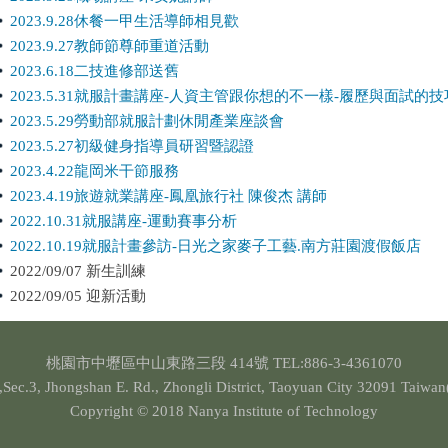
2023.9.28休餐一甲生活導師相見歡
2023.9.27教師節尊師重道活動
2023.6.18二技進修部送舊
2023.5.31就服計畫講座-人資主管跟你想的不一樣-履歷與面試的
2023.5.29勞動部就服計劃休閒產業座談會
2023.5.27初級健身指導員研習暨認證
2023.4.22龍岡米干節服務
2023.4.19旅遊就業講座-鳳凰旅行社 陳俊杰 講師
2022.10.31就服講座-運動賽事分析
2022.10.19就服計畫參訪-日光之家麥子工藝.南方莊園渡假飯店
2022/09/07 新生訓練
2022/09/05 迎新活動
桃園市中壢區中山東路三段 414號 TEL:886-3-4361070
Sec.3, Jhongshan E. Rd., Zhongli District, Taoyuan City 32091 Taiwan
Copyright © 2018 Nanya Institute of Technology