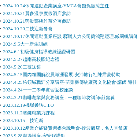
2024.10.24休閒運動產業講座-YMCA會館孫振涼主任
2024.10.21麗多溫泉度假酒店參訪
2024.10.21勞動部桃竹苗分署參訪
2024.10.20二技迎新餐會
2024.10.17休閒運動產業座談-驛騰人力公司簡鴻翔經理.臧國帆講
2024.9.5大一新生訓練
2024.6.1初級健身指導教練認證研習
2024.5.27越南高校贈紀念禮
2024.5.26二技送舊
2024.5.15國內領團解說員職涯發展-安沛旅行社陳霈菱特助
2024.4.25跨領域職涯分享講座-苗栗縣傳統聚落文化協會-講師 謝
2024.4.24一一二學年實習返校座談
2024.3.21咖啡創業與實務講座 - 一種咖啡坊講師:莊鑫葆
2023.12.19機場參訪C.I.Q
2023.11.2關鍵就業力課程
2023.10.15二技迎新
2023.10.12產業介紹暨實習媒合說明會-煙波飯店，名人堂飯店
2023.9.28職場講座-宋安妮講師