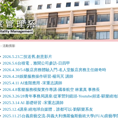
：活動剪影
2026.5.23二技送舊,
創意影片
2026.5.6台積電，雅聞公司參訪-日四甲
2026.4.30/5.6飯店房務體驗入門-名人堂飯店房務主任鍾奇時
2026.4.28娛樂服務操作研習-楊筠芃 講師
2025.4.11 AI進階應用 -宋重志講師
2026.4.8客艙服務模擬實作專講-國泰航空 林素真 事務長
2026.3.26/28青年事務局講座:從軍營到鏡頭-Youtube頻道-騏樂
2025.3.14 AI 基礎研習 -宋重志講師
2025.12.4講座:繞地球自媒體，誰都可以-劉騏樂系友
2025.11.25台義廚藝交流-與義大利佛羅倫斯藝術大學(FUA)廚藝