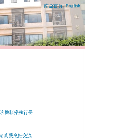
南亞首頁
|
English
繞地球 劉騏樂執行長
學院 廚藝烹飪交流