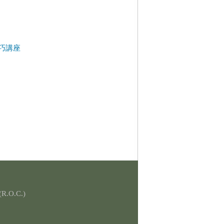
技巧講座
(R.O.C.)