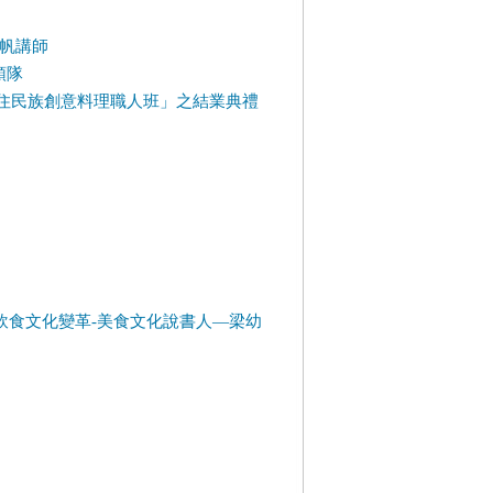
國帆講師
領隊
市原住民族創意料理職人班」之結業典禮
談台灣飲食文化變革-美食文化說書人—梁幼