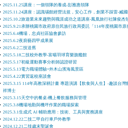
2025.11.25講座：一個領隊的養成-彭雅惠領隊
2025.11.24講座：認識埸館經營法規，安心工作，創業不踩雷-臧
2025.10.2旅遊業未來趨勢與職涯成功之道講座-鳳凰旅行社陳俊杰
2025.9.21承辦桃園市政府原住民族行政局委託「114年度桃園
2025.6.4機場，忠貞社區協會參訪
2025.6.2夜廚藝四甲成果展
2025.6.2二技送舊
2025.5.18二技校外教學-富暘羽球育樂旗艦館
2025.5.17初級運動賽事分析師認證研習
2025.5.13電力職場體驗+外木山濱海風景區
2025.4.22實習返校座談會
2025.3.15 114年高教深耕計畫 專題演講【飲食與人生】-趣
祥博士
2025.3.15天空中的餐桌:機上餐飲服務與管理
2025.3.8機場地勤與機坪作業的職場探索
2025.3.1生成式 AI 輔助應用：技術、工具與實務講座
2024.12.22二技二甲自行車戶外教學
2024.12.21二技歲末聖誕會