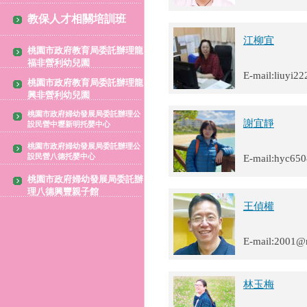
教保人才相關培訓班
江柳宜
桃園市政府教育局委託辦理龍
福非營利幼兒園
E-mail:liuyi2
桃園市政府教育局委託辦理龍
興非營利幼兒園
桃園市政府婦幼發展局委託辦理公
謝宜靜
設民營中壢新明托嬰中心
桃園市政府婦幼發展局委託辦理公
設民營八德托嬰中心
E-mail:hyc65
桃園市政府婦幼發展局委託辦
理八德興豐親子館
王偵權
E-mail:2001@
林玉梅