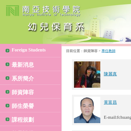
Foreign Students
目前位置：師資陣容 >
專任教師
最新消息
陳麗真
系所簡介
師資陣容
黃富昌
師生榮譽
E-mail:fchua
課程規劃