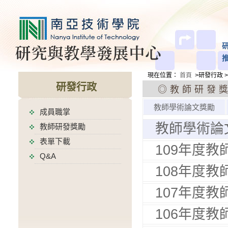
現在位置
：
首頁
>研發行政 
研發行政
◎教師研發
教師學術論文獎勵
成員職掌
教師學術論
教師研發獎勵
表單下載
109年度
Q&A
108年度
107年度
106年度