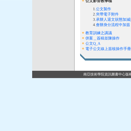
公文影音教學檔
1.
公文製作
2.
夾帶電子附件
3.
承辦人退文狀態加減
4.
會辦身分流程中加簽
教育訓練之講議
併案＿簽稿並陳操作
公文Q_A
電子公文線上簽核操作手冊
南亞技術學院資訊圖書中心版