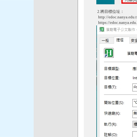
2.將目標位址：
http://edoc.nanya.edu
https://edoc.nanya.e