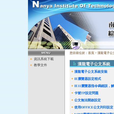
您目前位於：首頁 > 漢龍電子公
資訊系統下載
漢龍電子公文系統
教學文件
漢龍電子公文系統安裝
IE瀏覽器設定程式
IE11瀏覽器指令碼錯誤，
卡號TP設定問題
公文無法開啟設定
使用OFFICE公文列印設定