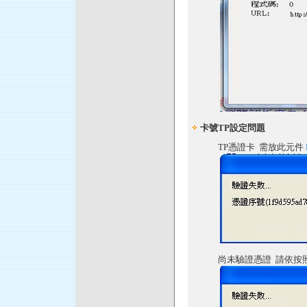
卡號TP設定問題
TP憑證卡 需放此元件
尚未驗證憑證 請依按照