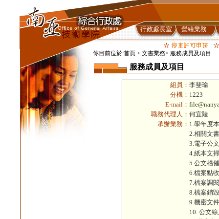
行政處長室
營繕業務
你目前位於:首頁 > 文書業務> 服務成員及項目
服務成員及項目
組員：
李斐瑜
分機：
1223
E-mail：
file@nanya
職務代理人：
何宜陵
承辦業務：
1.學年
2.相關文
3.電子公
4.紙本
5.公文稽
6.檔案
7.檔案調
8.檔案銷
9.機密文
10. 公