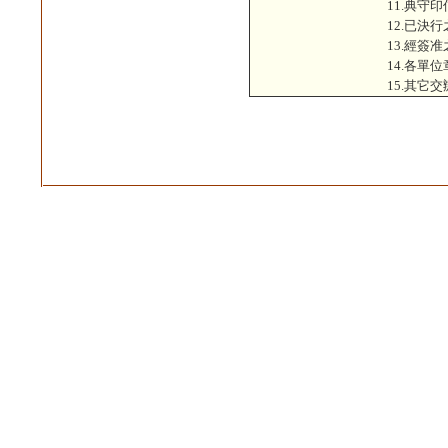
11.典守印
12.已決
13.經簽
14.各單
15.
其它交