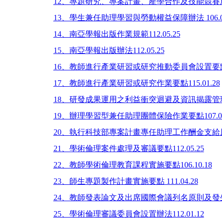
12、專題研究、專案計畫、產學合作及技能競賽成果獎
13、學生兼任助理學習與勞動權益保障辦法 106.06
14、南亞學報出版作業規範112.05.25
15、南亞學報出版辦法112.05.25
16、教師進行產業研習或研究推動委員會設置要點112
17、教師進行產業研習或研究作業要點115.01.28
18、研發成果運用之利益衝突迴避及資訊揭露管理辦法
19、辦理學習型兼任助理團體保險作業要點107.05
20、執行科技部專案計畫專任助理工作酬金支給原則 1
21、學術倫理案件處理及審議要點112.05.25
22、教師學術倫理教育課程實施要點106.10.18
23、師生專題製作計畫實施要點 111.04.28
24、教師發表論文及出席國際會議列名原則及發生國家
25、學術倫理審議委員會設置辦法112.01.12